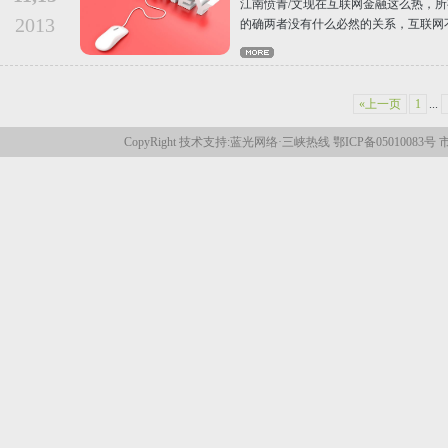
江南愤青/文现在互联网金融这么热，
2013
的确两者没有什么必然的关系，互联网
«上一页
1
...
CopyRight 技术支持:
蓝光网络
·
三峡热线
鄂ICP备05010083号
市