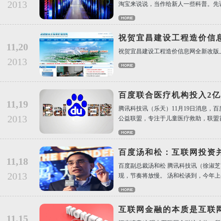
2013
淘宝来说说，当作给新人一些科普。先
祝贺宜昌建设工程造价信
11,20
祝贺宜昌建设工程造价信息网全新改版
2013
百度联合医疗机构投入2
11,19
腾讯科技讯（乐天）11月19日消息，
2013
公益联盟，专注于儿童医疗救助，联盟
百度汤和松：互联网投资
11,18
百度副总裁汤和松 腾讯科技讯（徐淑芝
2013
现，节奏将放慢。 汤和松谈到，今年
互联网金融的本质是互联
11,15